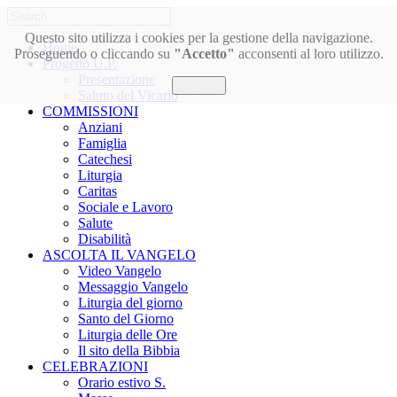
Questo sito utilizza i cookies per la gestione della navigazione.
Home
Proseguendo o cliccando su
"Accetto"
acconsenti al loro utilizzo.
Progetto U.P.
Presentazione
Accetto
Saluto del Vicario
COMMISSIONI
Anziani
Famiglia
Catechesi
Liturgia
Caritas
Sociale e Lavoro
Salute
Disabilità
ASCOLTA IL VANGELO
Video Vangelo
Messaggio Vangelo
Liturgia del giorno
Santo del Giorno
Liturgia delle Ore
Il sito della Bibbia
CELEBRAZIONI
Orario estivo S.