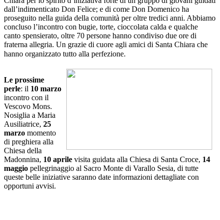
Chiara per lo spirito d’iniziativa forte di un gruppo di giovani guidati
dall’indimenticato Don Felice; e di come Don Domenico ha
proseguito nella guida della comunità per oltre tredici anni. Abbiamo
concluso l’incontro con bugie, torte, cioccolata calda e qualche
canto spensierato, oltre 70 persone hanno condiviso due ore di
fraterna allegria. Un grazie di cuore agli amici di Santa Chiara che
hanno organizzato tutto alla perfezione.
Le prossime
perle
: il
10 marzo
incontro con il
Vescovo Mons.
Nosiglia a Maria
Ausiliatrice,
25
marzo
momento
di preghiera alla
Chiesa della
Madonnina,
10 aprile
visita guidata alla Chiesa di Santa Croce,
14
maggio
pellegrinaggio al Sacro Monte di Varallo Sesia, di tutte
queste belle iniziative saranno date informazioni dettagliate con
opportuni avvisi.