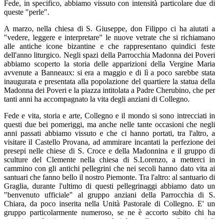
Fede, in specifico, abbiamo vissuto con intensità particolare due di
queste "perle".
A marzo, nella chiesa di S. Giuseppe, don Filippo ci ha aiutati a
"vedere, leggere e interpretare" le nuove vetrate che si richiamano
alle antiche icone bizantine e che rappresentano quindici feste
dell'anno liturgico. Negli spazi della Parrocchia Madonna dei Poveri
abbiamo scoperto la storia delle apparizioni della Vergine Maria
avvenute a Banneaux: si era a maggio e di lì a poco sarebbe stata
inaugurata e presentata alla popolazione del quartiere la statua della
Madonna dei Poveri e la piazza intitolata a Padre Cherubino, che per
tanti anni ha accompagnato la vita degli anziani di Collegno.
Fede e vita, storia e arte, Collegno e il mondo si sono intrecciati in
questi due bei pomeriggi, ma anche nelle tante occasioni che negli
anni passati abbiamo vissuto e che ci hanno portati, tra l'altro, a
visitare il Castello Provana, ad ammirare incantati la perfezione dei
presepi nelle chiese di S. Croce e della Madonnina e il gruppo di
sculture del Clemente nella chiesa di S.Lorenzo, a metterci in
cammino con gli antichi pellegrini che nei secoli hanno dato vita ai
santuari che fanno bello il nostro Piemonte. Tra l'altro: al santuario di
Graglia, durante l'ultimo di questi pellegrinaggi abbiamo dato un
"benvenuto ufficiale" al gruppo anziani della Parrocchia di S.
Chiara, da poco inserita nella Unità Pastorale di Collegno. E' un
gruppo particolarmente numeroso, se ne è accorto subito chi ha