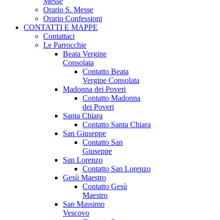
Messe
Orario S. Messe
Orario Confessioni
CONTATTI E MAPPE
Contattaci
Le Parrocchie
Beata Vergine
Consolata
Contatto Beata
Vergine Consolata
Madonna dei Poveri
Contatto Madonna
dei Poveri
Santa Chiara
Contatto Santa Chiara
San Giuseppe
Contatto San
Giuseppe
San Lorenzo
Contatto San Lorenzo
Gesù Maestro
Contatto Gesù
Maestro
San Massimo
Vescovo