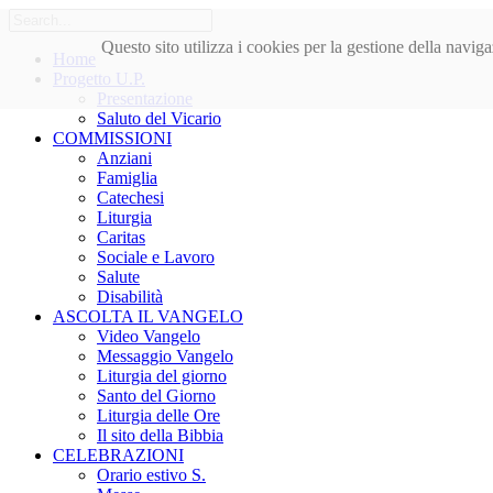
Questo sito utilizza i cookies per la gestione della nav
Home
Progetto U.P.
Presentazione
Saluto del Vicario
COMMISSIONI
Anziani
Famiglia
Catechesi
Liturgia
Caritas
Sociale e Lavoro
Salute
Disabilità
ASCOLTA IL VANGELO
Video Vangelo
Messaggio Vangelo
Liturgia del giorno
Santo del Giorno
Liturgia delle Ore
Il sito della Bibbia
CELEBRAZIONI
Orario estivo S.