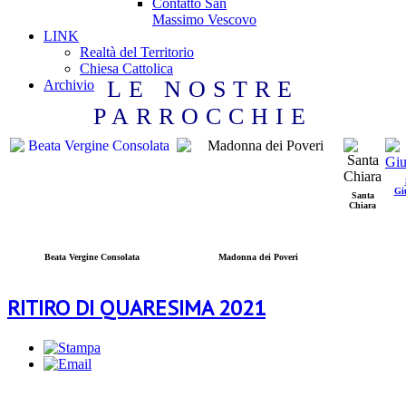
Contatto San
Massimo Vescovo
LINK
Realtà del Territorio
Chiesa Cattolica
LE NOSTRE
Archivio
PARROCCHIE
Gi
Santa
Chiara
Beata Vergine Consolata
Madonna dei Poveri
RITIRO DI QUARESIMA 2021