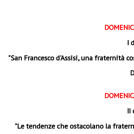
DOMENICA
I 
"San Francesco d'Assisi, una fraternità c
D
DOMENICA
II
"Le tendenze che ostacolano la fraterni