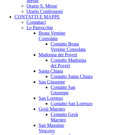
Messe
Orario S. Messe
Orario Confessioni
CONTATTI E MAPPE
Contattaci
Le Parrocchie
Beata Vergine
Consolata
Contatto Beata
Vergine Consolata
Madonna dei Poveri
Contatto Madonna
dei Poveri
Santa Chiara
Contatto Santa Chiara
San Giuseppe
Contatto San
Giuseppe
San Lorenzo
Contatto San Lorenzo
Gesù Maestro
Contatto Gesù
Maestro
San Massimo
Vescovo