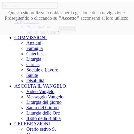
Questo sito utilizza i cookies per la gestione della navigazione.
Home
Proseguendo o cliccando su
"Accetto"
acconsenti al loro utilizzo.
Progetto U.P.
Presentazione
Accetto
Saluto del Vicario
COMMISSIONI
Anziani
Famiglia
Catechesi
Liturgia
Caritas
Sociale e Lavoro
Salute
Disabilità
ASCOLTA IL VANGELO
Video Vangelo
Messaggio Vangelo
Liturgia del giorno
Santo del Giorno
Liturgia delle Ore
Il sito della Bibbia
CELEBRAZIONI
Orario estivo S.