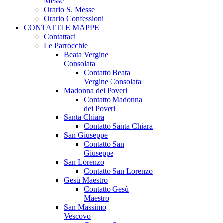
Messe
Orario S. Messe
Orario Confessioni
CONTATTI E MAPPE
Contattaci
Le Parrocchie
Beata Vergine
Consolata
Contatto Beata
Vergine Consolata
Madonna dei Poveri
Contatto Madonna
dei Poveri
Santa Chiara
Contatto Santa Chiara
San Giuseppe
Contatto San
Giuseppe
San Lorenzo
Contatto San Lorenzo
Gesù Maestro
Contatto Gesù
Maestro
San Massimo
Vescovo