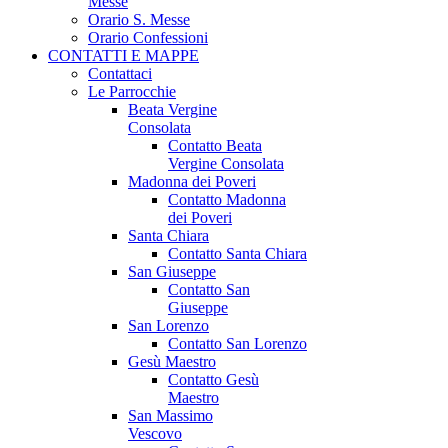
Messe
Orario S. Messe
Orario Confessioni
CONTATTI E MAPPE
Contattaci
Le Parrocchie
Beata Vergine
Consolata
Contatto Beata
Vergine Consolata
Madonna dei Poveri
Contatto Madonna
dei Poveri
Santa Chiara
Contatto Santa Chiara
San Giuseppe
Contatto San
Giuseppe
San Lorenzo
Contatto San Lorenzo
Gesù Maestro
Contatto Gesù
Maestro
San Massimo
Vescovo