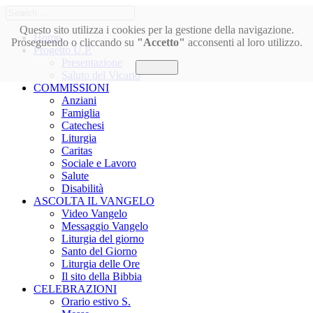
Questo sito utilizza i cookies per la gestione della navigazione.
Home
Proseguendo o cliccando su
"Accetto"
acconsenti al loro utilizzo.
Progetto U.P.
Presentazione
Accetto
Saluto del Vicario
COMMISSIONI
Anziani
Famiglia
Catechesi
Liturgia
Caritas
Sociale e Lavoro
Salute
Disabilità
ASCOLTA IL VANGELO
Video Vangelo
Messaggio Vangelo
Liturgia del giorno
Santo del Giorno
Liturgia delle Ore
Il sito della Bibbia
CELEBRAZIONI
Orario estivo S.