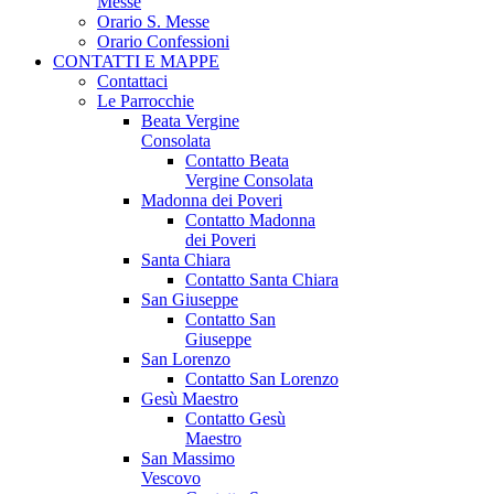
Messe
Orario S. Messe
Orario Confessioni
CONTATTI E MAPPE
Contattaci
Le Parrocchie
Beata Vergine
Consolata
Contatto Beata
Vergine Consolata
Madonna dei Poveri
Contatto Madonna
dei Poveri
Santa Chiara
Contatto Santa Chiara
San Giuseppe
Contatto San
Giuseppe
San Lorenzo
Contatto San Lorenzo
Gesù Maestro
Contatto Gesù
Maestro
San Massimo
Vescovo