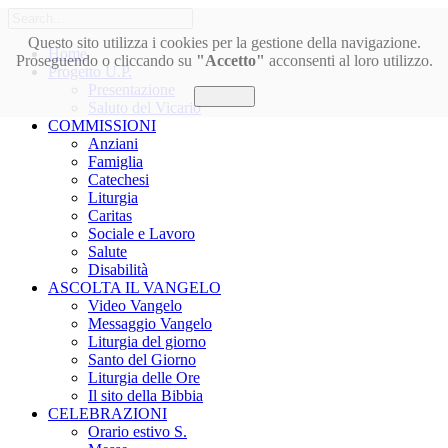
Questo sito utilizza i cookies per la gestione della navigazione.
Home
Proseguendo o cliccando su
"Accetto"
acconsenti al loro utilizzo.
Progetto U.P.
Presentazione
Accetto
Saluto del Vicario
COMMISSIONI
Anziani
Famiglia
Catechesi
Liturgia
Caritas
Sociale e Lavoro
Salute
Disabilità
ASCOLTA IL VANGELO
Video Vangelo
Messaggio Vangelo
Liturgia del giorno
Santo del Giorno
Liturgia delle Ore
Il sito della Bibbia
CELEBRAZIONI
Orario estivo S.