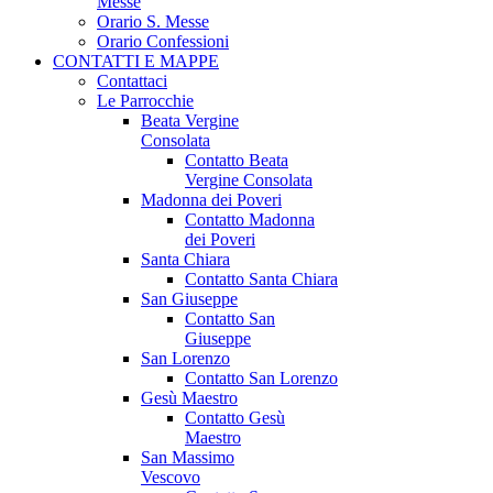
Messe
Orario S. Messe
Orario Confessioni
CONTATTI E MAPPE
Contattaci
Le Parrocchie
Beata Vergine
Consolata
Contatto Beata
Vergine Consolata
Madonna dei Poveri
Contatto Madonna
dei Poveri
Santa Chiara
Contatto Santa Chiara
San Giuseppe
Contatto San
Giuseppe
San Lorenzo
Contatto San Lorenzo
Gesù Maestro
Contatto Gesù
Maestro
San Massimo
Vescovo