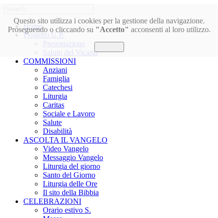
Questo sito utilizza i cookies per la gestione della navigazione.
Home
Proseguendo o cliccando su
"Accetto"
acconsenti al loro utilizzo.
Progetto U.P.
Presentazione
Accetto
Saluto del Vicario
COMMISSIONI
Anziani
Famiglia
Catechesi
Liturgia
Caritas
Sociale e Lavoro
Salute
Disabilità
ASCOLTA IL VANGELO
Video Vangelo
Messaggio Vangelo
Liturgia del giorno
Santo del Giorno
Liturgia delle Ore
Il sito della Bibbia
CELEBRAZIONI
Orario estivo S.