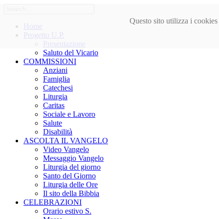
Questo sito utilizza i cookie
Home
Progetto U.P.
Presentazione
Saluto del Vicario
COMMISSIONI
Anziani
Famiglia
Catechesi
Liturgia
Caritas
Sociale e Lavoro
Salute
Disabilità
ASCOLTA IL VANGELO
Video Vangelo
Messaggio Vangelo
Liturgia del giorno
Santo del Giorno
Liturgia delle Ore
Il sito della Bibbia
CELEBRAZIONI
Orario estivo S.