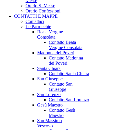
Messe
Orario S. Messe
Orario Confessioni
CONTATTI E MAPPE
Contattaci
Le Parrocchie
Beata Vergine
Consolata
Contatto Beata
Vergine Consolata
Madonna dei Poveri
Contatto Madonna
dei Poveri
Santa Chiara
Contatto Santa Chiara
San Giuseppe
Contatto San
Giuseppe
San Lorenzo
Contatto San Lorenzo
Gesù Maestro
Contatto Gesù
Maestro
San Massimo
Vescovo