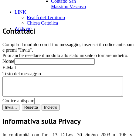
Contatto San
Massimo Vescovo
LINK
Realtà del Territorio
Chiesa Cattolica
Archivio
Contattaci
Compila il modulo con il tuo messaggio, inserisci il codice antispam
e premi "Invia".
Puoi anche resettare il modulo allo stato iniziale o tornare indietro.
Nome
E-Mail
Testo del messaggio
Codice antispam
Informativa sulla Privacy
In conformità con l'art. 13, D.Lgs. 30 giugno 2003 n. 196, vi