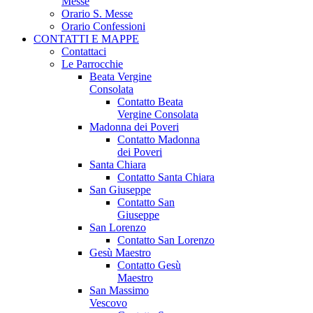
Messe
Orario S. Messe
Orario Confessioni
CONTATTI E MAPPE
Contattaci
Le Parrocchie
Beata Vergine
Consolata
Contatto Beata
Vergine Consolata
Madonna dei Poveri
Contatto Madonna
dei Poveri
Santa Chiara
Contatto Santa Chiara
San Giuseppe
Contatto San
Giuseppe
San Lorenzo
Contatto San Lorenzo
Gesù Maestro
Contatto Gesù
Maestro
San Massimo
Vescovo