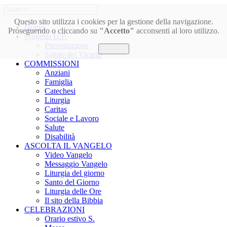
Questo sito utilizza i cookies per la gestione della navigazione.
Home
Proseguendo o cliccando su
"Accetto"
acconsenti al loro utilizzo.
Progetto U.P.
Presentazione
Accetto
Saluto del Vicario
COMMISSIONI
Anziani
Famiglia
Catechesi
Liturgia
Caritas
Sociale e Lavoro
Salute
Disabilità
ASCOLTA IL VANGELO
Video Vangelo
Messaggio Vangelo
Liturgia del giorno
Santo del Giorno
Liturgia delle Ore
Il sito della Bibbia
CELEBRAZIONI
Orario estivo S.