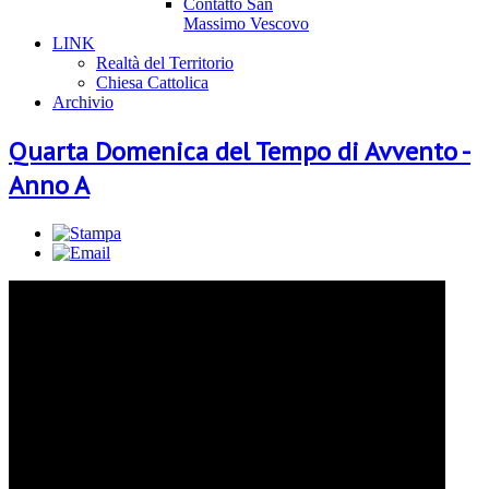
Contatto San
Massimo Vescovo
LINK
Realtà del Territorio
Chiesa Cattolica
Archivio
Quarta Domenica del Tempo di Avvento -
Anno A