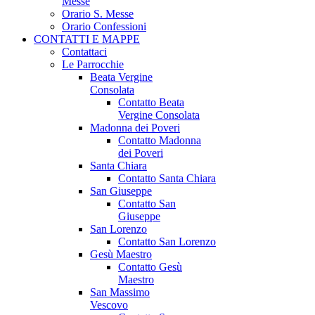
Messe
Orario S. Messe
Orario Confessioni
CONTATTI E MAPPE
Contattaci
Le Parrocchie
Beata Vergine
Consolata
Contatto Beata
Vergine Consolata
Madonna dei Poveri
Contatto Madonna
dei Poveri
Santa Chiara
Contatto Santa Chiara
San Giuseppe
Contatto San
Giuseppe
San Lorenzo
Contatto San Lorenzo
Gesù Maestro
Contatto Gesù
Maestro
San Massimo
Vescovo