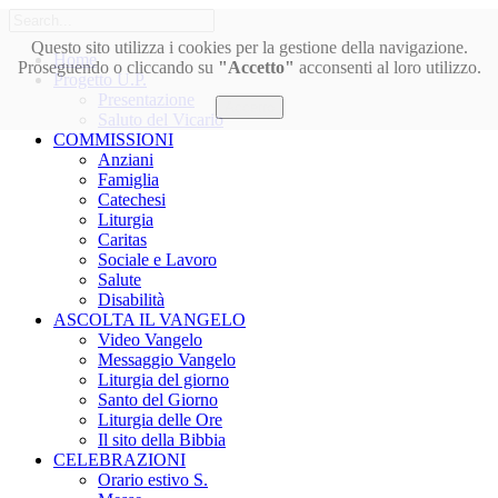
Questo sito utilizza i cookies per la gestione della navigazione.
Home
Proseguendo o cliccando su
"Accetto"
acconsenti al loro utilizzo.
Progetto U.P.
Presentazione
Accetto
Saluto del Vicario
COMMISSIONI
Anziani
Famiglia
Catechesi
Liturgia
Caritas
Sociale e Lavoro
Salute
Disabilità
ASCOLTA IL VANGELO
Video Vangelo
Messaggio Vangelo
Liturgia del giorno
Santo del Giorno
Liturgia delle Ore
Il sito della Bibbia
CELEBRAZIONI
Orario estivo S.