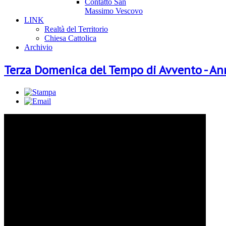
Contatto San
Massimo Vescovo
LINK
Realtà del Territorio
Chiesa Cattolica
Archivio
Terza Domenica del Tempo di Avvento - An