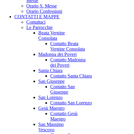
Messe
Orario S. Messe
Orario Confessioni
CONTATTI E MAPPE
Contattaci
Le Parrocchie
Beata Vergine
Consolata
Contatto Beata
Vergine Consolata
Madonna dei Poveri
Contatto Madonna
dei Poveri
Santa Chiara
Contatto Santa Chiara
San Giuseppe
Contatto San
Giuseppe
San Lorenzo
Contatto San Lorenzo
Gesù Maestro
Contatto Gesù
Maestro
San Massimo
Vescovo