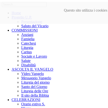
Questo sito utilizza i cookie
Home
Progetto U.P.
Presentazione
Saluto del Vicario
COMMISSIONI
Anziani
Famiglia
Catechesi
Liturgia
Caritas
Sociale e Lavoro
Salute
Disabilità
ASCOLTA IL VANGELO
Video Vangelo
Messaggio Vangelo
Liturgia del giorno
Santo del Giorno
Liturgia delle Ore
Il sito della Bibbia
CELEBRAZIONI
Orario estivo S.