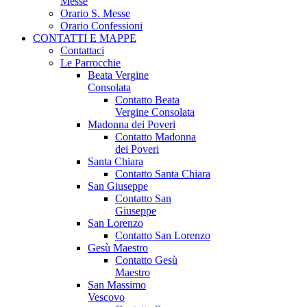
Messe
Orario S. Messe
Orario Confessioni
CONTATTI E MAPPE
Contattaci
Le Parrocchie
Beata Vergine
Consolata
Contatto Beata
Vergine Consolata
Madonna dei Poveri
Contatto Madonna
dei Poveri
Santa Chiara
Contatto Santa Chiara
San Giuseppe
Contatto San
Giuseppe
San Lorenzo
Contatto San Lorenzo
Gesù Maestro
Contatto Gesù
Maestro
San Massimo
Vescovo