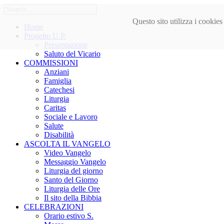
Questo sito utilizza i cookie
Home
Progetto U.P.
Presentazione
Saluto del Vicario
COMMISSIONI
Anziani
Famiglia
Catechesi
Liturgia
Caritas
Sociale e Lavoro
Salute
Disabilità
ASCOLTA IL VANGELO
Video Vangelo
Messaggio Vangelo
Liturgia del giorno
Santo del Giorno
Liturgia delle Ore
Il sito della Bibbia
CELEBRAZIONI
Orario estivo S.