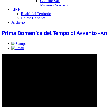
Contatto San
Massimo Vescovo
LINK
Realtà del Territorio
Chiesa Cattolica
Archivio
Prima Domenica del Tempo di Avvento - A