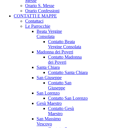
Messe
Orario S. Messe
Orario Confessioni
CONTATTI E MAPPE
Contattaci
Le Parrocchie
Beata Vergine
Consolata
Contatto Beata
Vergine Consolata
Madonna dei Poveri
Contatto Madonna
dei Poveri
Santa Chiara
Contatto Santa Chiara
San Giuseppe
Contatto San
Giuseppe
San Lorenzo
Contatto San Lorenzo
Gesù Maestro
Contatto Gesù
Maestro
San Massimo
Vescovo