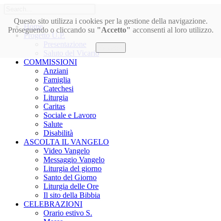
Questo sito utilizza i cookies per la gestione della navigazione.
Home
Proseguendo o cliccando su
"Accetto"
acconsenti al loro utilizzo.
Progetto U.P.
Presentazione
Accetto
Saluto del Vicario
COMMISSIONI
Anziani
Famiglia
Catechesi
Liturgia
Caritas
Sociale e Lavoro
Salute
Disabilità
ASCOLTA IL VANGELO
Video Vangelo
Messaggio Vangelo
Liturgia del giorno
Santo del Giorno
Liturgia delle Ore
Il sito della Bibbia
CELEBRAZIONI
Orario estivo S.