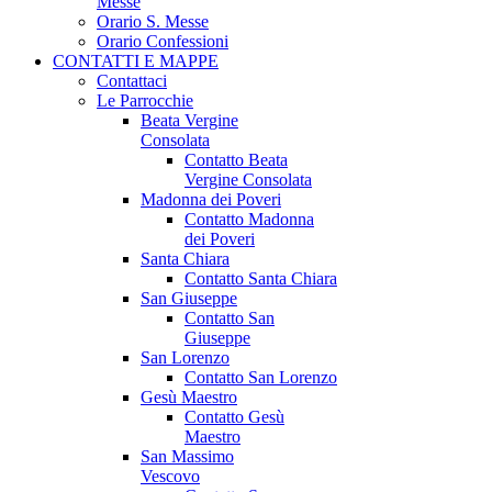
Messe
Orario S. Messe
Orario Confessioni
CONTATTI E MAPPE
Contattaci
Le Parrocchie
Beata Vergine
Consolata
Contatto Beata
Vergine Consolata
Madonna dei Poveri
Contatto Madonna
dei Poveri
Santa Chiara
Contatto Santa Chiara
San Giuseppe
Contatto San
Giuseppe
San Lorenzo
Contatto San Lorenzo
Gesù Maestro
Contatto Gesù
Maestro
San Massimo
Vescovo