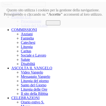
Questo sito utilizza i cookies per la gestione della navigazione.
Home
Proseguendo o cliccando su
"Accetto"
acconsenti al loro utilizzo.
Progetto U.P.
Presentazione
Accetto
Saluto del Vicario
COMMISSIONI
Anziani
Famiglia
Catechesi
Liturgia
Caritas
Sociale e Lavoro
Salute
Disabilità
ASCOLTA IL VANGELO
Video Vangelo
Messaggio Vangelo
Liturgia del giorno
Santo del Giorno
Liturgia delle Ore
Il sito della Bibbia
CELEBRAZIONI
Orario estivo S.