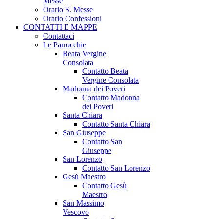
Messe
Orario S. Messe
Orario Confessioni
CONTATTI E MAPPE
Contattaci
Le Parrocchie
Beata Vergine
Consolata
Contatto Beata
Vergine Consolata
Madonna dei Poveri
Contatto Madonna
dei Poveri
Santa Chiara
Contatto Santa Chiara
San Giuseppe
Contatto San
Giuseppe
San Lorenzo
Contatto San Lorenzo
Gesù Maestro
Contatto Gesù
Maestro
San Massimo
Vescovo