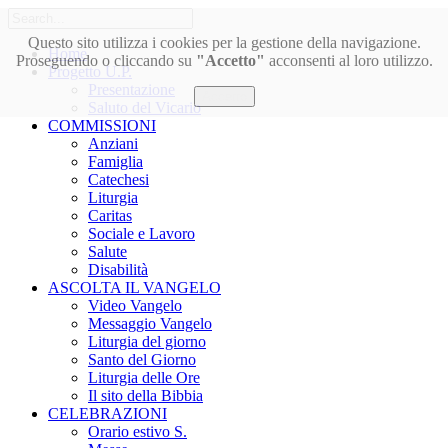
Questo sito utilizza i cookies per la gestione della navigazione.
Home
Proseguendo o cliccando su
"Accetto"
acconsenti al loro utilizzo.
Progetto U.P.
Presentazione
Accetto
Saluto del Vicario
COMMISSIONI
Anziani
Famiglia
Catechesi
Liturgia
Caritas
Sociale e Lavoro
Salute
Disabilità
ASCOLTA IL VANGELO
Video Vangelo
Messaggio Vangelo
Liturgia del giorno
Santo del Giorno
Liturgia delle Ore
Il sito della Bibbia
CELEBRAZIONI
Orario estivo S.