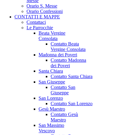
Messe
Orario S. Messe
Orario Confessioni
CONTATTI E MAPPE
Contattaci
Le Parrocchie
Beata Vergine
Consolata
Contatto Beata
Vergine Consolata
Madonna dei Poveri
Contatto Madonna
dei Poveri
Santa Chiara
Contatto Santa Chiara
San Giuseppe
Contatto San
Giuseppe
San Lorenzo
Contatto San Lorenzo
Gesù Maestro
Contatto Gesù
Maestro
San Massimo
Vescovo