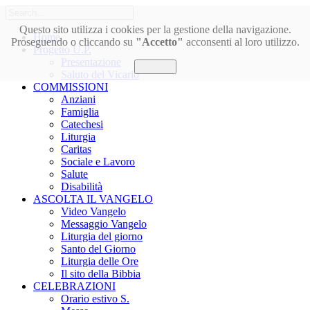
Questo sito utilizza i cookies per la gestione della navigazione.
Home
Proseguendo o cliccando su
"Accetto"
acconsenti al loro utilizzo.
Progetto U.P.
Presentazione
Accetto
Saluto del Vicario
COMMISSIONI
Anziani
Famiglia
Catechesi
Liturgia
Caritas
Sociale e Lavoro
Salute
Disabilità
ASCOLTA IL VANGELO
Video Vangelo
Messaggio Vangelo
Liturgia del giorno
Santo del Giorno
Liturgia delle Ore
Il sito della Bibbia
CELEBRAZIONI
Orario estivo S.