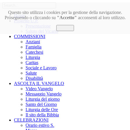
Questo sito utilizza i cookies per la gestione della navigazione.
Home
Proseguendo o cliccando su
"Accetto"
acconsenti al loro utilizzo.
Progetto U.P.
Presentazione
Accetto
Saluto del Vicario
COMMISSIONI
Anziani
Famiglia
Catechesi
Liturgia
Caritas
Sociale e Lavoro
Salute
Disabilità
ASCOLTA IL VANGELO
Video Vangelo
Messaggio Vangelo
Liturgia del giorno
Santo del Giorno
Liturgia delle Ore
Il sito della Bibbia
CELEBRAZIONI
Orario estivo S.