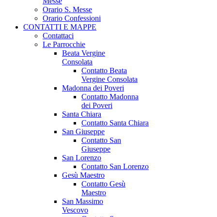
Messe
Orario S. Messe
Orario Confessioni
CONTATTI E MAPPE
Contattaci
Le Parrocchie
Beata Vergine
Consolata
Contatto Beata
Vergine Consolata
Madonna dei Poveri
Contatto Madonna
dei Poveri
Santa Chiara
Contatto Santa Chiara
San Giuseppe
Contatto San
Giuseppe
San Lorenzo
Contatto San Lorenzo
Gesù Maestro
Contatto Gesù
Maestro
San Massimo
Vescovo