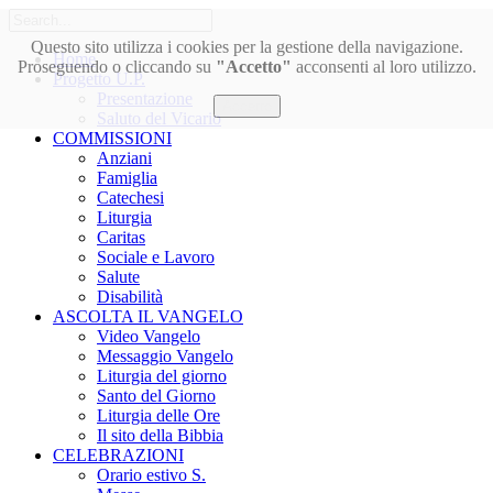
Questo sito utilizza i cookies per la gestione della navigazione.
Home
Proseguendo o cliccando su
"Accetto"
acconsenti al loro utilizzo.
Progetto U.P.
Presentazione
Accetto
Saluto del Vicario
COMMISSIONI
Anziani
Famiglia
Catechesi
Liturgia
Caritas
Sociale e Lavoro
Salute
Disabilità
ASCOLTA IL VANGELO
Video Vangelo
Messaggio Vangelo
Liturgia del giorno
Santo del Giorno
Liturgia delle Ore
Il sito della Bibbia
CELEBRAZIONI
Orario estivo S.