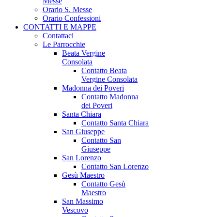
Messe
Orario S. Messe
Orario Confessioni
CONTATTI E MAPPE
Contattaci
Le Parrocchie
Beata Vergine
Consolata
Contatto Beata
Vergine Consolata
Madonna dei Poveri
Contatto Madonna
dei Poveri
Santa Chiara
Contatto Santa Chiara
San Giuseppe
Contatto San
Giuseppe
San Lorenzo
Contatto San Lorenzo
Gesù Maestro
Contatto Gesù
Maestro
San Massimo
Vescovo